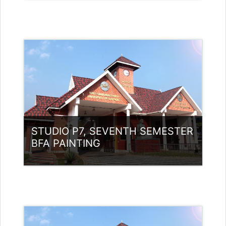
വര്‍ഗ്ഗം:
UG Programmes
Access
അദ്ധ്യാപകന്‍: Babu K
babunamboodiri@ssus.ac.in
അദ്ധ്യാപകന്‍: Kunhikuttan N
STUDIO P7, SEVENTH SEMESTER
BFA PAINTING
വര്‍ഗ്ഗം:
UG Programmes
Access
അദ്ധ്യാപകന്‍: Babu K