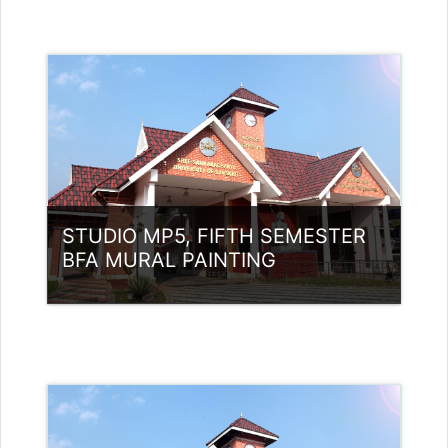
വര്‍ഗ്ഗം:
UG Programmes
Access
അദ്ധ്യാപകന്‍: Babu K
babunamboodiri@ssus.ac.in
STUDIO MP5, FIFTH SEMESTER
BFA MURAL PAINTING
വര്‍ഗ്ഗം:
UG Programmes
Access
അദ്ധ്യാപകന്‍: Babu K
babunamboodiri@ssus.ac.in