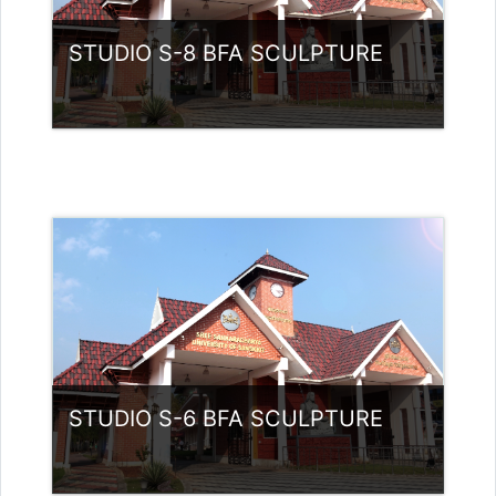
STUDIO S-8 BFA SCULPTURE
വര്‍ഗ്ഗം:
UG Programmes
Access
അദ്ധ്യാപകന്‍: Babu K
babunamboodiri@ssus.ac.in
STUDIO S-6 BFA SCULPTURE