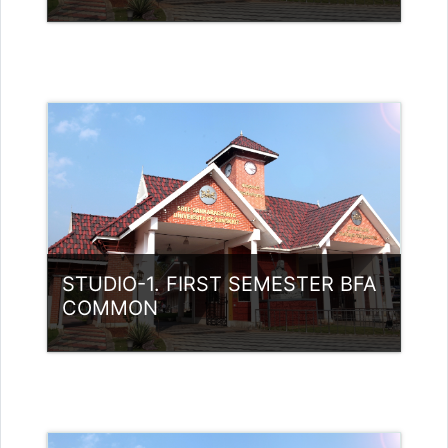
വര്‍ഗ്ഗം:
UG Programmes
Access
അദ്ധ്യാപകന്‍: Babu K
babunamboodiri@ssus.ac.in
അദ്ധ്യാപകന്‍: RENJITH SIVARAM
renjith.sivaram@gmail.com
STUDIO-1. FIRST SEMESTER BFA
COMMON
വര്‍ഗ്ഗം:
UG Programmes
Access