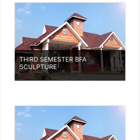
അദ്ധ്യാപകന്‍: SARITHA.T.P
sarithaanup@ssus.ac.in
അദ്ധ്യാപകന്‍: Dr. S.Sheeba S Sivan
അദ്ധ്യാപകന്‍: Dr. T.G.
tgjyothilal@ssus.ac.in
THIRD SEMESTER BFA
SCULPTURE
വര്‍ഗ്ഗം:
UG Programmes
Access
അദ്ധ്യാപകന്‍: Ragesh A S
rageshasnilambur@gmail.com