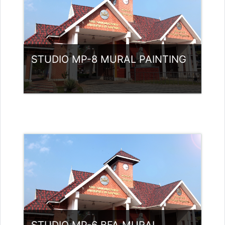
STUDIO MP-8 MURAL PAINTING
വര്‍ഗ്ഗം:
UG Programmes
Access
അദ്ധ്യാപകന്‍: Babu K
babunamboodiri@ssus.ac.in