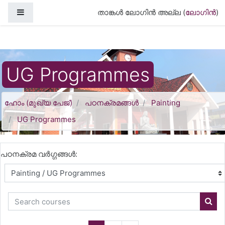
ഉള്ളടക്കത്തിലേക്ക് കടക്കുക
Side panel
താങ്കള്‍ ലോഗിന്‍ അല്ല (
ലോഗിന്‍
)
UG Programmes
ഹോം (മുഖ്യ പേജ്‌)
പഠനക്രമങ്ങള്‍
Painting
UG Programmes
പഠനക്രമ വര്‍ഗ്ഗങ്ങള്‍:
Search courses
Sear