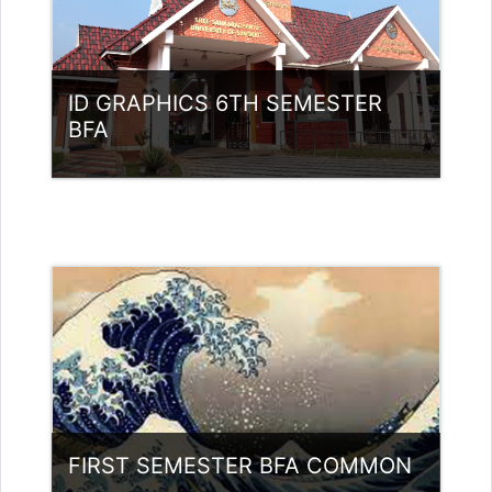
ID GRAPHICS 6TH SEMESTER
BFA
വര്‍ഗ്ഗം:
UG Programmes
Access
അദ്ധ്യാപകന്‍: RENJITH SIVARAM
renjith.sivaram@gmail.com
FIRST SEMESTER BFA COMMON