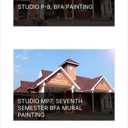
STUDIO P-8, BFA PAINTING
വര്‍ഗ്ഗം:
UG Programmes
Access
അദ്ധ്യാപകന്‍: Babu K
babunamboodiri@ssus.ac.in
STUDIO MP7, SEVENTH
SEMESTER BFA MURAL
PAINTING