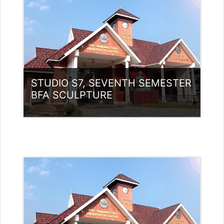
അദ്ധ്യാപകന്‍: Babu K
babunamboodiri@ssus.ac.in
STUDIO S7, SEVENTH SEMESTER
BFA SCULPTURE
വര്‍ഗ്ഗം:
UG Programmes
Access
അദ്ധ്യാപകന്‍: M P NISHAD
ADMPOSTPG2200598
അദ്ധ്യാപകന്‍: Babu K
babunamboodiri@ssus.ac.in